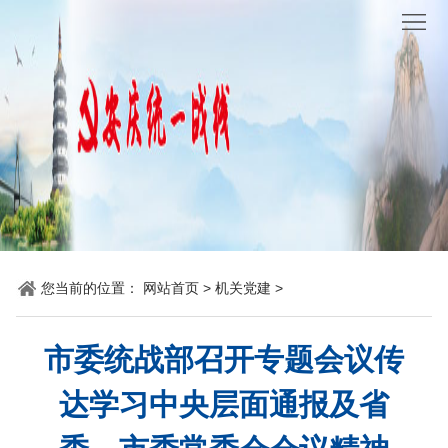
网
站
要
首
闻
统
页
聚
战
各
焦
时
地
机
讯
动
关
他
您当前的位置：
网站首页
>
机关党建
>
态
党
山
理
建
之
论
统
市委统战部召开专题会议传
石
园
战
达学习中央层面通报及省
地
百