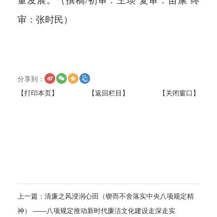
量发展。（撰稿/初审：王琰 复审：苗康 终
审：张时民）
分享到：
【打印本页】
【返回栏目】
【关闭窗口】
上一篇：
清廉之风浸润心田（锲而不舍落实中央八项规定精
神） ——八项规定推动新时代廉洁文化建设走深走实