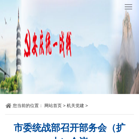
网
站
要
首
闻
统
页
聚
战
各
焦
时
地
机
讯
动
关
他
态
党
山
理
您当前的位置：
网站首页
>
机关党建
>
建
之
论
统
石
园
战
市委统战部召开部务会（扩
地
百