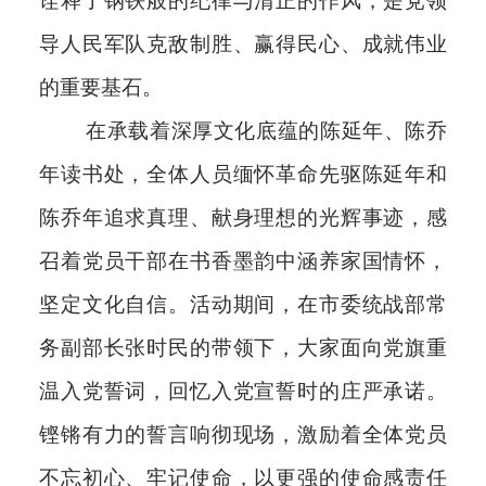
诠释了钢铁般的纪律与清正的作风，是党领
导人民军队克敌制胜、赢得民心、成就伟业
的重要基石。
在承载着深厚文化底蕴的陈延年、陈乔
年读书处，全体人员缅怀革命先驱陈延年和
陈乔年追求真理、献身理想的光辉事迹，感
召着党员干部在书香墨韵中涵养家国情怀，
坚定文化自信。活动期间，在市委统战部常
务副部长张时民的带领下，大家面向党旗重
温入党誓词，回忆入党宣誓时的庄严承诺。
铿锵有力的誓言响彻现场，激励着全体党员
不忘初心、牢记使命，以更强的使命感责任