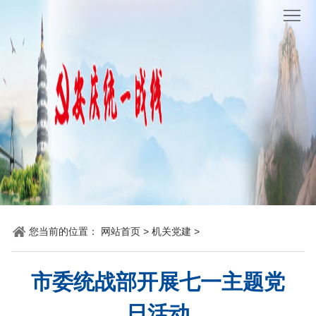
网
站
要
首
闻
统
页
聚
战
各
焦
时
地
机
讯
动
关
他
态
党
山
理
您当前的位置：
网站首页
>
机关党建
>
建
之
论
统
石
园
战
市委统战部开展七一主题党
地
百
日活动