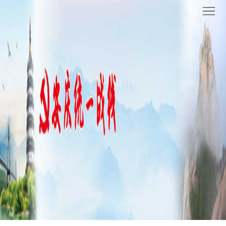
网
站
要
首
闻
统
页
聚
战
各
焦
时
地
机
讯
动
关
他
态
党
山
理
建
之
论
统
石
园
战
地
百