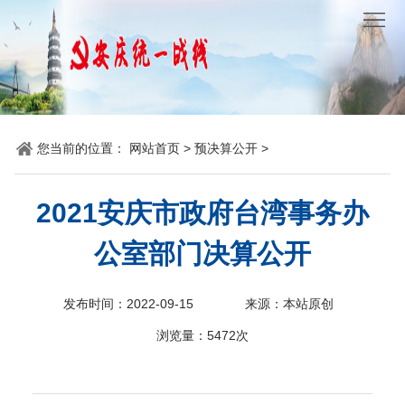
网
站
要
首
闻
统
页
聚
战
各
您当前的位置：
网站首页
>
预决算公开
>
焦
时
地
机
2021安庆市政府台湾事务办
讯
动
关
他
公室部门决算公开
态
党
山
理
发布时间：2022-09-15
来源：本站原创
建
之
论
统
浏览量：
5472次
石
园
战
地
百