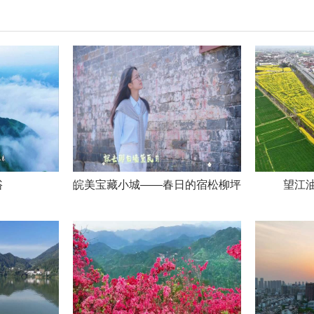
浴
皖美宝藏小城——春日的宿松柳坪
望江