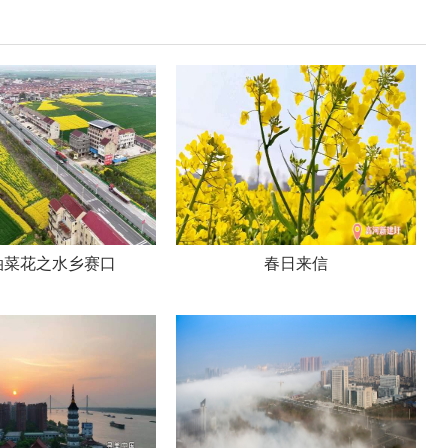
油菜花之水乡赛口
春日来信