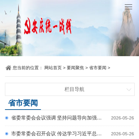
网
站
要
首
闻
统
页
聚
战
各
焦
时
地
机
您当前的位置：
网站首页
>
要闻聚焦
>
省市要闻
>
讯
动
关
他
栏目导航
态
党
山
理
时政要闻
省市要闻
建
之
论
统
统战要闻
省委常委会会议强调 坚持问题导向加强形势分析 以更高标准更实举措推进全面从严治党 梁言顺主持并讲话
2026-05-26
省市要闻
石
园
战
市委常委会召开会议 传达学习习近平总书记重要讲话重要指示精神 研究部署学习教育、政党协商等工作 孟景伟主持
2026-05-26
地
百