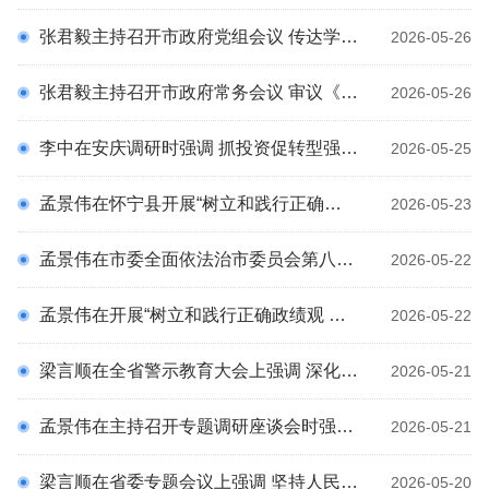
科
张君毅主持召开市政府党组会议 传达学习习近平总书记重要指示精神 以正确政绩观认真做好安全生产工作
2026-05-26
张君毅主持召开市政府常务会议 审议《安庆市老龄和养老服务工作提升方案（送审稿）》等
2026-05-26
李中在安庆调研时强调 抓投资促转型强整改 推动经济社会高质量发展
2026-05-25
孟景伟在怀宁县开展“树立和践行正确政绩观 推动经济运行‘双过半’”专题调研时强调 强化“事事落实到位”的执行力 推动经济运行持续稳中向好
2026-05-23
孟景伟在市委全面依法治市委员会第八次会议上强调 加快建设更高水平的法治安庆 为实现“十五五”良好开局提供坚强保障
2026-05-22
孟景伟在开展“树立和践行正确政绩观 以高水平统计服务高质量发展”专题调研时强调 强化统计服务 提高工作质效 以实干实绩推动学习教育走深走实
2026-05-22
梁言顺在全省警示教育大会上强调 深化以案促学以案促改以案促治 以正确政绩观干事创业创先争优 王清宪张西明出席
2026-05-21
孟景伟在主持召开专题调研座谈会时强调 敢为人先 真抓实干 奋力开创安庆高质量发展新局面
2026-05-21
梁言顺在省委专题会议上强调 坚持人民至上勇于担当克难 以正确政绩观指导推动信访积案化解 王清宪张西明唐良智出席
2026-05-20