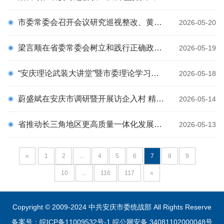
市委常委会召开会议研究巡视整改、黄梅戏发展等工作 孟景伟主持会议
2026-05-20
梁言顺在省委常委会树立和践行正确政绩观学习教育案例剖析思想交流会暨省委理论学习中心组学习会议上强调 对照正反面典型案例检身正己 真正把正确政绩观内化于心外化于行 王清宪张西明出席
2026-05-19
“安庆理论武装大讲堂”暨市委理论学习中心组学习会议举行 推动人工智能产业高质量发展 以科技之“智”赋能安庆之“进” 张君毅主持 花家红出席
2026-05-18
蔚盛斌在安庆市调研暨开展访企入村 精准纾困助企惠民 凝聚团结奋进力量
2026-05-14
省推动长三角地区更高质量一体化发展领导小组第十一次会议召开
2026-05-13
«
1
2
...
4
5
6
7
8
9
10
...
116
117
»
Copyright © 2009-2024 中共安庆市委统战部 All Rights Reserve
备案号：皖ICP备11009532号-1
皖公网安备 34081102000048号