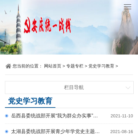
网
站
要
首
闻
统
页
聚
战
各
焦
时
地
机
您当前的位置：
网站首页
>
专题专栏
>
党史学习教育
>
讯
动
关
他
栏目导航
态
党
山
理
学习贯彻习近平总书记考察安徽重要讲话精神
党史学习教育
建
之
论
统
铸牢中华民族共同体意识视频展播
岳西县委统战部开展“我为群众办实事”实践活动
2021-11-10
学习贯彻党的二十届三中全会精神
石
园
战
党史学习教育
太湖县委统战部开展青少年学党史主题教育活动
2021-08-16
地
百
不忘初心、牢记使命