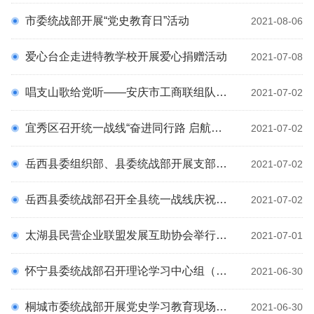
铸牢中华民族共同体意识 民族团结知识
市委统战部开展“党史教育日”活动
2021-08-06
科
铸牢中华民族共同体意识 民族团结知识 摆件
爱心台企走进特教学校开展爱心捐赠活动
学习新语
2021-07-08
《习近平总书记关于做好新时代党的统一战线工作的重要思想学习
唱支山歌给党听——安庆市工商联组队参加庆祝中国共产党成立100周年文艺演出
2021-07-02
寻美安庆
读本》
宜秀区召开统一战线“奋进同行路 启航新征程”庆祝中国共产党成立100周年座谈会
2021-07-02
岳西县委组织部、县委统战部开展支部主题党日活动
2021-07-02
岳西县委统战部召开全县统一战线庆祝中国共产党成立100周年座谈会
2021-07-02
太湖县民营企业联盟发展互助协会举行“七一”专题座谈会
2021-07-01
怀宁县委统战部召开理论学习中心组（扩大）学习会暨党史学习教育专题学习
2021-06-30
桐城市委统战部开展党史学习教育现场教学活动
2021-06-30