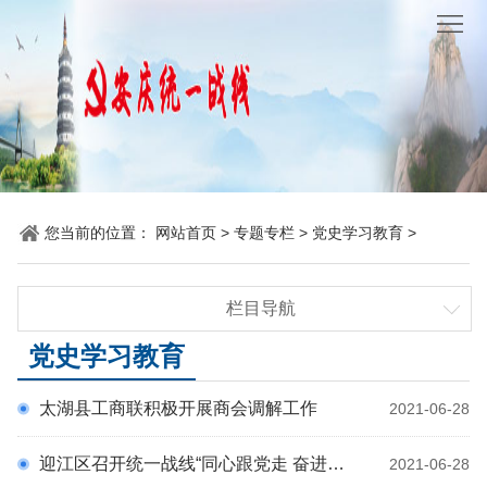
网
站
要
首
闻
统
页
聚
战
各
焦
时
地
机
您当前的位置：
网站首页
>
专题专栏
>
党史学习教育
>
讯
动
关
他
栏目导航
态
党
山
理
学习贯彻习近平总书记考察安徽重要讲话精神
党史学习教育
建
之
论
统
铸牢中华民族共同体意识视频展播
太湖县工商联积极开展商会调解工作
2021-06-28
学习贯彻党的二十届三中全会精神
石
园
战
党史学习教育
迎江区召开统一战线“同心跟党走 奋进新时代”主题座谈会
2021-06-28
地
百
不忘初心、牢记使命