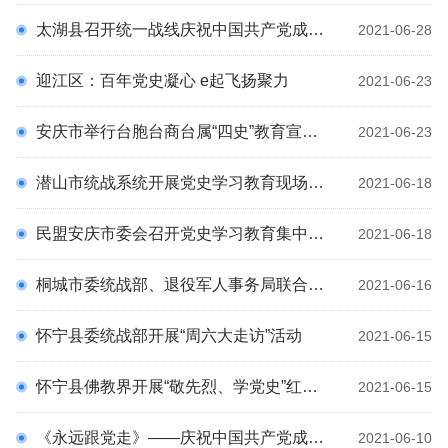
铸牢中华民族共同体意识 民族团结知识
太湖县召开统一战线庆祝中国共产党成立100周年座谈会
2021-06-28
科
铸牢中华民族共同体意识 民族团结知识 摆件
迎江区：百年党史凝心 e起飞扬聚力
学习新语
2021-06-23
《习近平总书记关于做好新时代党的统一战线工作的重要思想学习
安庆市举行台胞台商台属“四史”教育宣讲会
2021-06-23
寻美安庆
读本》
潜山市统战系统开展党史学习教育现场教学活动
2021-06-18
民盟安庆市委会召开党史学习教育集中学习会
2021-06-18
桐城市委统战部、退役军人事务局联合开展“学党史 办实事 致敬二等功臣”慰问活动
2021-06-16
怀宁县委统战部开展“周六大走访”活动
2021-06-15
怀宁县佛教界开展“敬先烈、学党史”红色教育学习活动
2021-06-15
《永远跟党走》——庆祝中国共产党成立100周年，共和国将军暨全国书画名家作品邀请展在安庆市赵朴初故居陈列馆开幕
2021-06-10