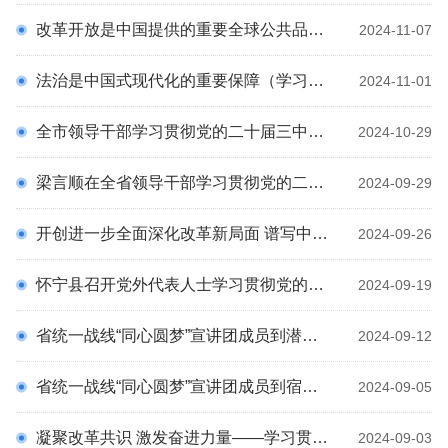
铸牢中华民族共同体意识 民族团结知识
改革开放是中国提供的重要全球公共品（学习贯彻党的二十届三中全会精神）
2024-11-07
科
铸牢中华民族共同体意识 民族团结知识 摆件
法治是中国式现代化的重要保障（学习贯彻党的二十届三中全会精神）
学习新语
2024-11-01
《习近平总书记关于做好新时代党的统一战线工作的重要思想学习
全市领导干部学习贯彻党的二十届三中全会精神专题研讨班开班 勇当改革行动派实干家 奋力推进中国式现代化美好安庆建设稳步向前 张祥安作开班动员讲话 张君毅主持
2024-10-29
寻美安庆
读本》
梁言顺在全省领导干部学习贯彻党的二十届三中全会精神专题研讨班开班式上强调 谋深抓实进一步全面深化改革的重大举措 奋力谱写中国式现代化美好安徽建设新篇章 王清宪主持 唐良智虞爱华出席
2024-09-29
开创进一步全面深化改革新局面 谱写中国式现代化美好安庆建设新篇章 市委十二届七次全会召开 审议通过《中共安庆市委关于贯彻落实党的二十届三中全会精神进一步全面深化改革、建设中国式现代化美好安庆的实施意见》《中国共产党安庆市第十二届委员会第七次全体会议决议》 市委常委会主持 张祥安讲话 张君毅周东明章松出席
2024-09-26
怀宁县召开党外代表人士学习贯彻党的二十届三中全会精神暨完善大统战工作格局推进会
2024-09-19
省统一战线“同心圆梦”宣讲团成员到潜山市宣讲党的二十届三中全会精神
2024-09-12
省统一战线“同心圆梦”宣讲团成员到宿松县宣讲党的二十届三中全会精神
2024-09-05
凝聚改革共识 激发奋进力量——学习贯彻党的二十届三中全会精神中央宣讲团宣讲活动综述
2024-09-03