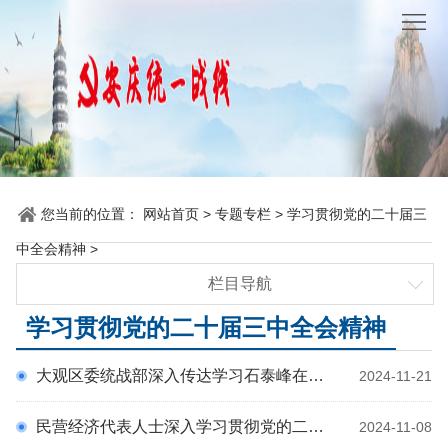
网
站
要
首
闻
统
页
聚
战
各
焦
时
地
机
您当前的位置：
网站首页
>
专题专栏
>
学习贯彻党的二十届三
讯
中全会精神
>
动
关
他
栏目导航
态
党
山
理
学习贯彻习近平总书记考察安徽重要讲话精神
学习贯彻党的二十届三中全会精神
建
之
论
统
铸牢中华民族共同体意识视频展播
大观区委统战部深入传达学习石泰峰在安徽调研时的讲话精神
2024-11-21
学习贯彻党的二十届三中全会精神
石
园
战
党史学习教育
民营经济代表人士深入学习贯彻党的二十届三中全会精神座谈会在京召开 石泰峰出席并讲话
2024-11-08
地
百
不忘初心、牢记使命